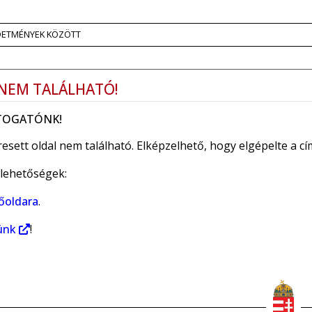
RDETMÉNYEK KÖZÖTT
 NEM TALÁLHATÓ!
ÁTOGATÓNK!
resett oldal nem található. Elképzelhető, hogy elgépelte a c
lehetőségek:
őoldara
.
ünk
!