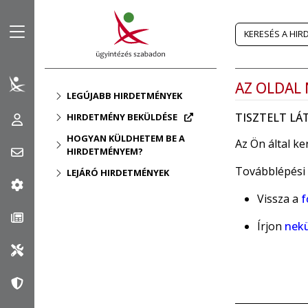
Az oldalsáv nyitott állapotban van
KERESÉS A HI
AZ OLDAL
LEGÚJABB HIRDETMÉNYEK
TISZTELT L
HIRDETMÉNY BEKÜLDÉSE
HOGYAN KÜLDHETEM BE A
Az Ön által ke
HIRDETMÉNYEM?
Továbblépési 
LEJÁRÓ HIRDETMÉNYEK
Vissza a
f
Írjon
nek